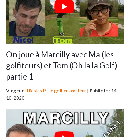
On joue à Marcilly avec Ma (les
golfiteurs) et Tom (Oh la la Golf)
partie 1
Vlogeur
:
Nicolas P - le golf en amateur
|
Publié le
: 14-
10-2020