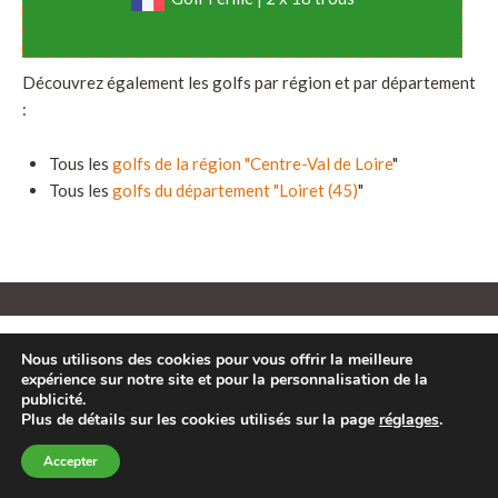
Découvrez également les golfs par région et par département
:
Tous les
golfs de la région "Centre-Val de Loire
"
Tous les
golfs du département "Loiret (45)
"
Questions fréquentes sur ce golf
Nous utilisons des cookies pour vous offrir la meilleure
expérience sur notre site et pour la personnalisation de la
publicité.
Plus de détails sur les cookies utilisés sur la page
réglages
.
Les réponses aux questions les plus posées. Contactez-nous
ou directement le golf pour répondre à vos questions :
Accepter