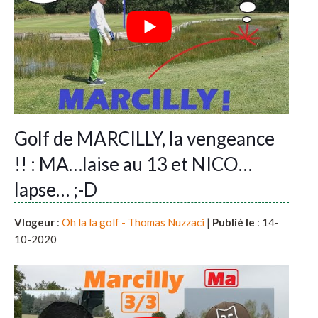
Golf de MARCILLY, la vengeance
!! : MA…laise au 13 et NICO…
lapse… ;-D
Vlogeur
:
Oh la la golf - Thomas Nuzzaci
|
Publié le
: 14-
10-2020