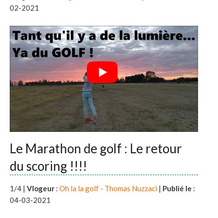
02-2021
Le Marathon de golf : Le retour
du scoring !!!!
1/4 |
Vlogeur
:
Oh la la golf - Thomas Nuzzaci
|
Publié le
:
04-03-2021