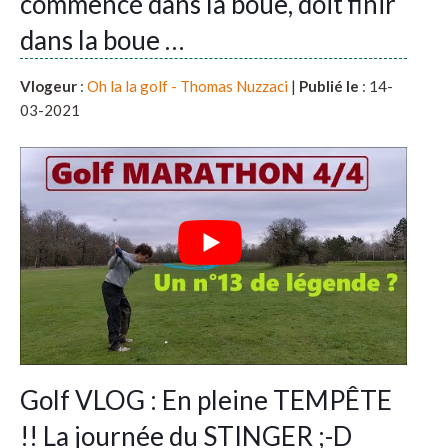
commencé dans la boue, doit finir
dans la boue …
Vlogeur
:
Oh la la golf - Thomas Nuzzaci
|
Publié le
: 14-
03-2021
Golf VLOG : En pleine TEMPÊTE
!! La journée du STINGER ;-D