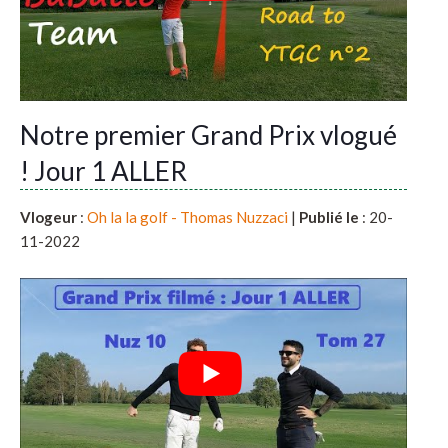
Notre premier Grand Prix vlogué
! Jour 1 ALLER
Vlogeur
:
Oh la la golf - Thomas Nuzzaci
|
Publié le
: 20-
11-2022