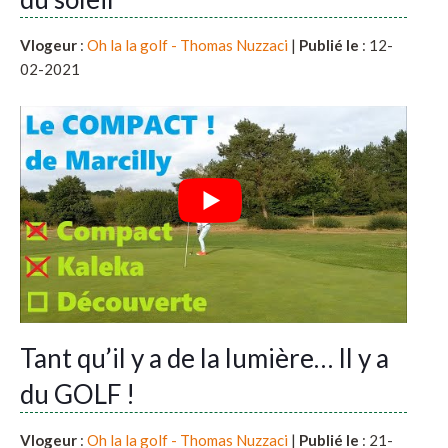
Vlogeur
:
Oh la la golf - Thomas Nuzzaci
|
Publié le
: 12-
02-2021
Tant qu’il y a de la lumière… Il y a
du GOLF !
Vlogeur
:
Oh la la golf - Thomas Nuzzaci
|
Publié le
: 21-