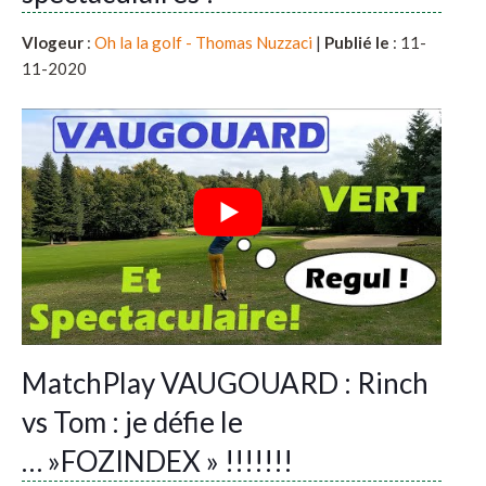
Vlogeur
:
Oh la la golf - Thomas Nuzzaci
|
Publié le
: 11-
11-2020
MatchPlay VAUGOUARD : Rinch
vs Tom : je défie le
… »FOZINDEX » !!!!!!!