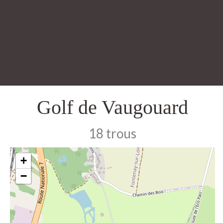
Golf de Vaugouard
18 trous
+
−