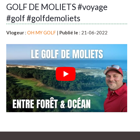
GOLF DE MOLIETS #voyage
#golf #golfdemoliets
Vlogeur
:
OH MY GOLF
|
Publié le
: 21-06-2022