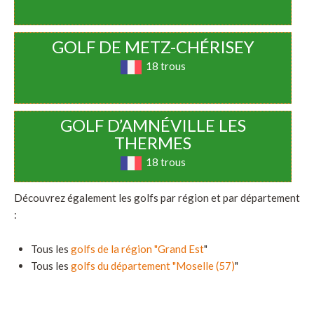
GOLF DE METZ-CHÉRISEY
18 trous
GOLF D’AMNÉVILLE LES
THERMES
18 trous
Découvrez également les golfs par région et par département
:
Tous les
golfs de la région "Grand Est
"
Tous les
golfs du département "Moselle (57)
"