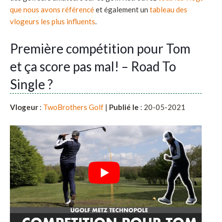
que nous avons référencé
et également un
tableau des
vlogeurs les plus influents
.
Première compétition pour Tom
et ça score pas mal! – Road To
Single ?
Vlogeur
:
TwoBrothers Golf
|
Publié le
: 20-05-2021