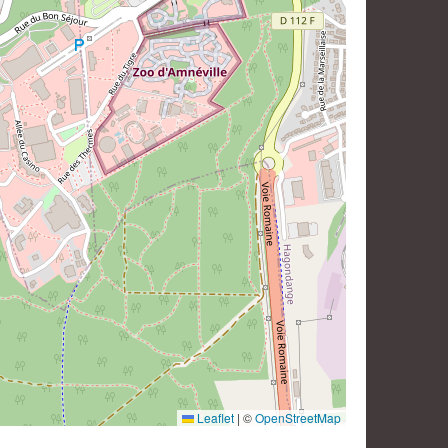
Leaflet
|
©
OpenStreetMap