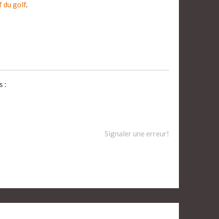
f du golf
.
 :
Signaler une erreur!