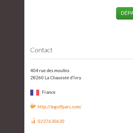
DÉPA
Contact
404 rue des moulins
28260 La Chaussée d’Ivry
France
http://legolfparc.com/
0237630630