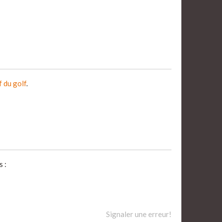
f du golf
.
 :
Signaler une erreur!