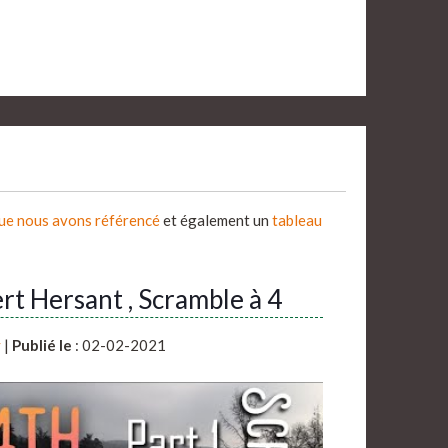
que nous avons référencé
et également un
tableau
rt Hersant , Scramble à 4
y
|
Publié le
: 02-02-2021