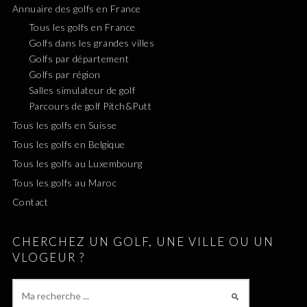
Annuaire des golfs en France
Tous les golfs en France
Golfs dans les grandes villes
Golfs par département
Golfs par région
Salles simulateur de golf
Parcours de golf Pitch&Putt
Tous les golfs en Suisse
Tous les golfs en Belgique
Tous les golfs au Luxembourg
Tous les golfs au Maroc
Contact
CHERCHEZ UN GOLF, UNE VILLE OU UN
VLOGEUR ?