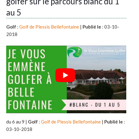
golfer sur le parcours blanc du 1
au 5
Golf
:
Golf de Plessis Bellefontaine
|
Publié le
: 03-10-
2018
du 6 au 9 |
Golf
:
Golf de Plessis Bellefontaine
|
Publié le
:
03-10-2018