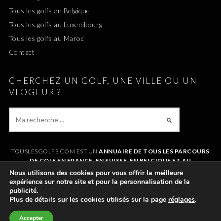
Tous les golfs en Belgique
Tous les golfs au Luxembourg
Tous les golfs au Maroc
Contact
CHERCHEZ UN GOLF, UNE VILLE OU UN
VLOGEUR ?
TOUSLESGOLFS.COM EST UN
ANNUAIRE DE TOUS LES PARCOURS
DE GOLF EN FRANCE, EN SUISSE, EN BELGIQUE ET AU
LUXEMBOURG
. IL VOUS PERMET DE TROUVER UN GOLF AUTOUR DE
Nous utilisons des cookies pour vous offrir la meilleure
CHEZVOUS OU LORS DE VOS VACANCES. LE SITE RÉFÉRENCE
expérience sur notre site et pour la personnalisation de la
ÉGALEMENT
TOUS LES VLOGS GOLF
ET LES
VLOGEURS LES PLUS
publicité.
POPULAIRES
.
Plus de détails sur les cookies utilisés sur la page
réglages
.
Accepter
©2011-2026 TOUSLESGOLFS.COM |
MENTIONS LÉGALES