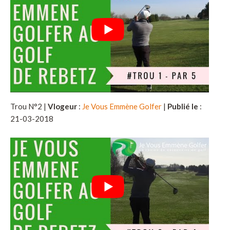
Trou N°2 |
Vlogeur
:
Je Vous Emmène Golfer
|
Publié le
:
21-03-2018