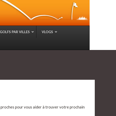
GOLFS PAR VILLES
VLOGS
s proches pour vous aider à trouver votre prochain