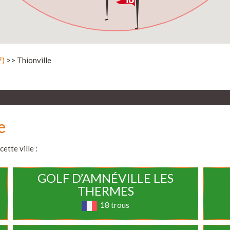
7)
>> Thionville
e
ette ville :
GOLF D’AMNÉVILLE LES
THERMES
18 trous