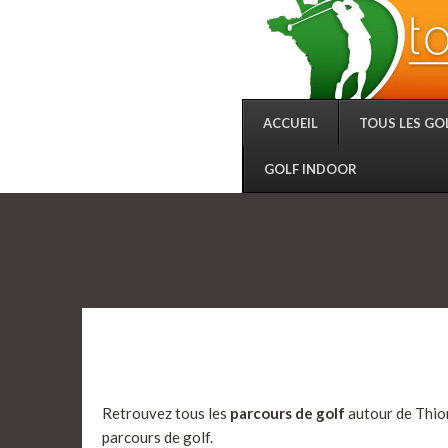
ACCUEIL
TOUS LES GO
GOLF INDOOR
Retrouvez tous les
parcours de golf
autour de Thion
parcours de golf.