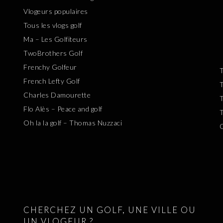
Vlogeurs populaires
Tous les vlogs golf
Ma – Les Golfiteurs
TwoBrothers Golf
Frenchy Golfeur
T
French Lefty Golf
T
Charles Damourette
T
Flo Alès – Peace and golf
T
Oh la la golf – Thomas Nuzzaci
CHERCHEZ UN GOLF, UNE VILLE OU
UN VLOGEUR ?