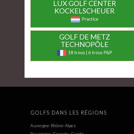
LUX GOLF CENTER
KOCKELSCHEUER
Practice
GOLF DE METZ
TECHNOPÔLE
18 trous | 6 trous P&P
GOLFS DANS LES RÉGIONS
Auvergne-Rhône-Alpes
Bourgogne-Franche-Comté