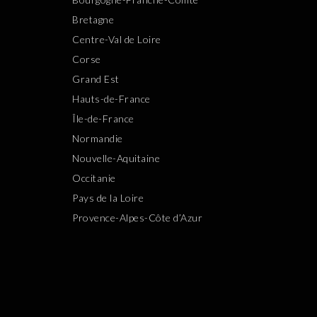
Bretagne
Centre-Val de Loire
Corse
Grand Est
Hauts-de-France
Île-de-France
Normandie
Nouvelle-Aquitaine
Occitanie
Pays de la Loire
Provence-Alpes-Côte d’Azur