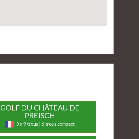
GOLF DU CHÂTEAU DE
PREISCH
3 x 9 trous | 6 trous compact