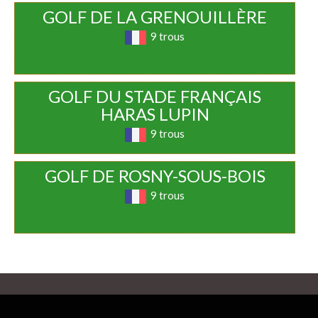
GOLF DE LA GRENOUILLÈRE
9 trous
GOLF DU STADE FRANÇAIS
HARAS LUPIN
9 trous
GOLF DE ROSNY-SOUS-BOIS
9 trous