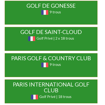
GOLF DE GONESSE
9 trous
GOLF DE SAINT-CLOUD
Golf Privé | 2 x 18 trous
PARIS GOLF & COUNTRY CLUB
9 trous
PARIS INTERNATIONAL GOLF
CLUB
Golf Privé | 18 trous