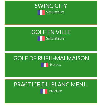
SWING CITY
Simulateurs
GOLF EN VILLE
Simulateurs
GOLF DE RUEIL-MALMAISON
9 trous
PRACTICE DU BLANC-MÉNIL
Practice