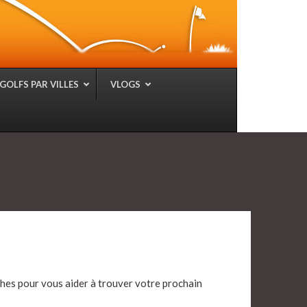
GOLFS PAR VILLES
VLOGS
ches pour vous aider à trouver votre prochain