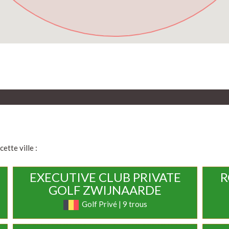
ette ville :
EXECUTIVE CLUB PRIVATE
R
GOLF ZWIJNAARDE
Golf Privé | 9 trous