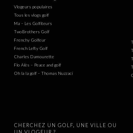
Vlogeurs populaires
Tous les vlogs golf
Ma – Les Golfiteurs
TwoBrothers Golf
Frenchy Golfeur
T
French Lefty Golf
T
Charles Damourette
T
Flo Alès – Peace and golf
T
Oh la la golf – Thomas Nuzzaci
CHERCHEZ UN GOLF, UNE VILLE OU
UN VLOGEUR ?