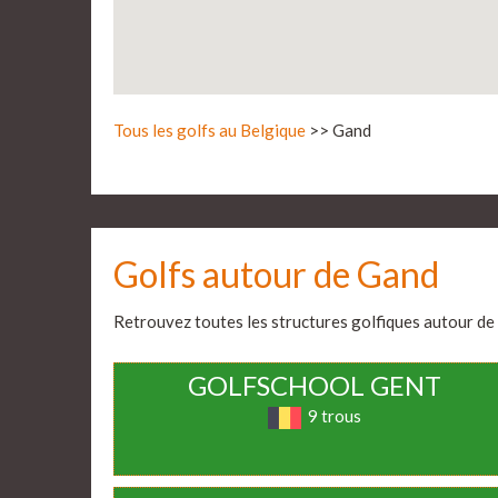
Tous les golfs au Belgique
>> Gand
Golfs autour de Gand
Retrouvez toutes les structures golfiques autour de c
GOLFSCHOOL GENT
9 trous