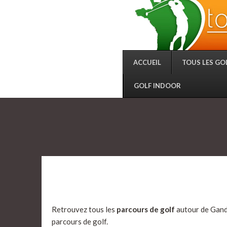
ACCUEIL
TOUS LES GO
GOLF INDOOR
Retrouvez tous les
parcours de golf
autour de Gand.
parcours de golf.