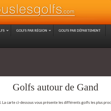
LFS
GOLFS PAR RÉGION
GOLFS PAR DÉPARTEMENT
Golfs autour de Gand
 La carte ci-dessous vous présente les différents golfs les plus pro