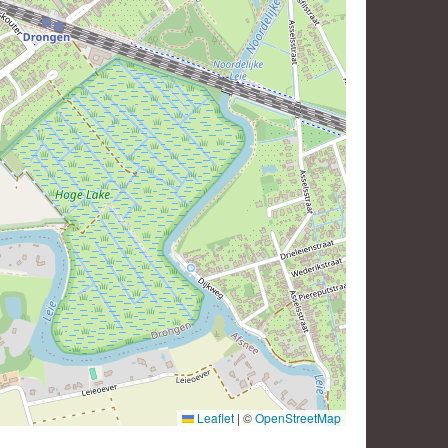
Leaflet
|
©
OpenStreetMap