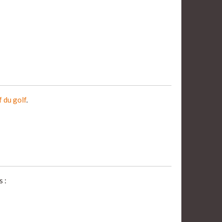
f du golf
.
 :