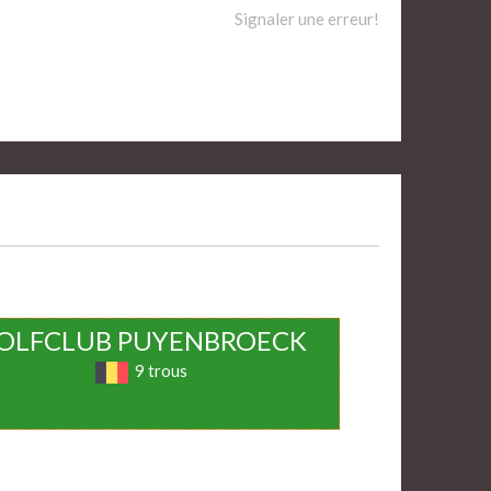
Signaler une erreur!
OLFCLUB PUYENBROECK
9 trous