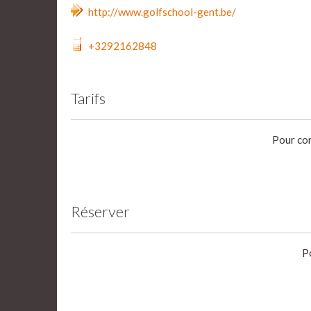
http://www.golfschool-gent.be/
+3292162848
Tarifs
Pour con
Réserver
P