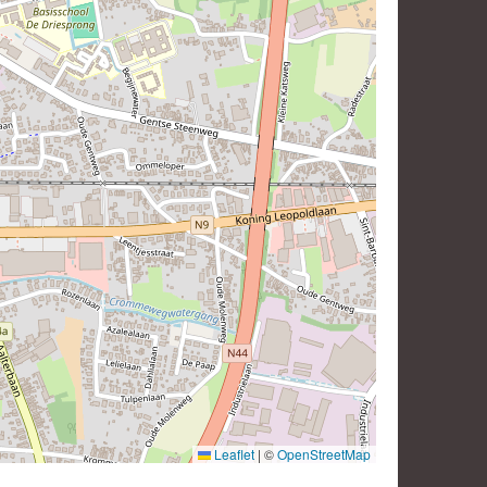
Leaflet
|
©
OpenStreetMap