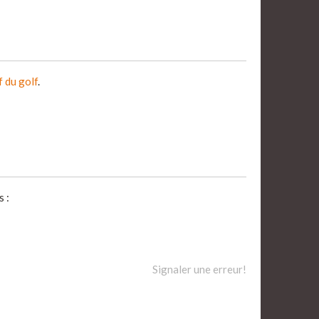
f du golf
.
 :
Signaler une erreur!