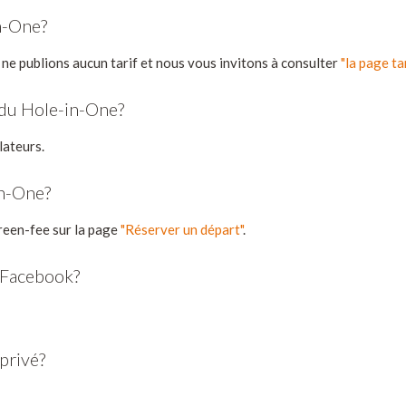
n-One?
 ne publions aucun tarif et nous vous invitons à consulter
"la page ta
 du Hole-in-One?
lateurs.
in-One?
reen-fee sur la page
"Réserver un départ"
.
e Facebook?
 privé?