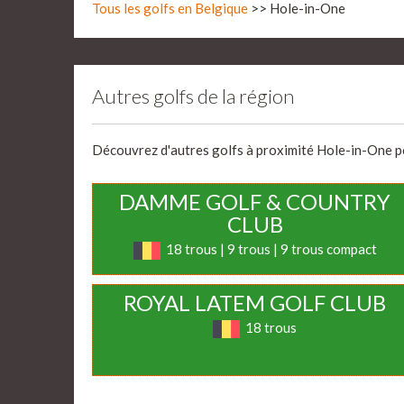
Tous les golfs en Belgique
>> Hole-in-One
Autres golfs de la région
Découvrez d'autres golfs à proximité Hole-in-One pou
DAMME GOLF & COUNTRY
CLUB
18 trous | 9 trous | 9 trous compact
ROYAL LATEM GOLF CLUB
18 trous