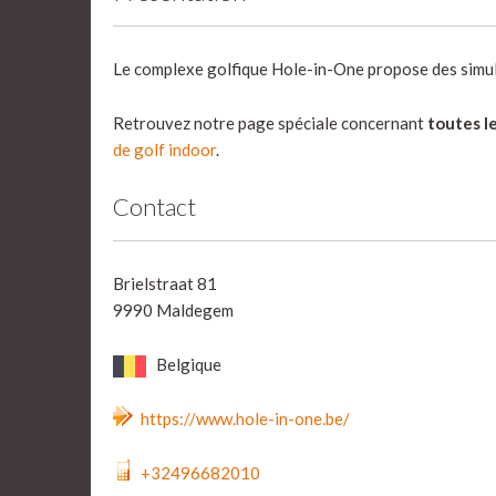
Le complexe golfique Hole-in-One propose des simula
Retrouvez notre page spéciale concernant
toutes le
de golf indoor
.
Contact
Brielstraat 81
9990 Maldegem
Belgique
https://www.hole-in-one.be/
+32496682010