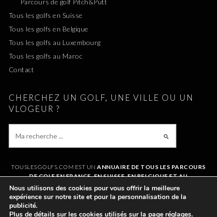
Parcours de golf Pitch&Putt
Tous les golfs en Suisse
Tous les golfs en Belgique
Tous les golfs au Luxembourg
Tous les golfs au Maroc
Contact
CHERCHEZ UN GOLF, UNE VILLE OU UN
VLOGEUR ?
TOUSLESGOLFS.COM EST UN
ANNUAIRE DE TOUS LES PARCOURS
DE GOLF EN FRANCE, EN SUISSE, EN BELGIQUE ET AU
LUXEMBOURG
. IL VOUS PERMET DE TROUVER UN GOLF AUTOUR DE
Nous utilisons des cookies pour vous offrir la meilleure
CHEZVOUS OU LORS DE VOS VACANCES. LE SITE RÉFÉRENCE
expérience sur notre site et pour la personnalisation de la
ÉGALEMENT
TOUS LES VLOGS GOLF
ET LES
VLOGEURS LES PLUS
publicité.
POPULAIRES
.
Plus de détails sur les cookies utilisés sur la page
réglages
.