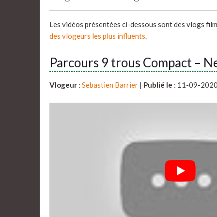
Les vidéos présentées ci-dessous sont des vlogs fil
des vlogeurs les plus influents
.
Parcours 9 trous Compact – 
Vlogeur
:
Sebastien Barrier
|
Publié le
: 11-09-202