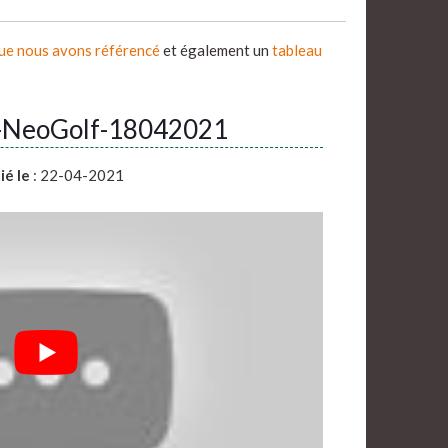
que nous avons référencé
et également un
tableau
t-NeoGolf-18042021
ié le
: 22-04-2021