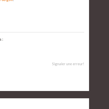
 :
Signaler une erreur!