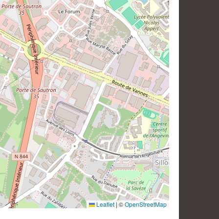
Leaflet
|
©
OpenStreetMap