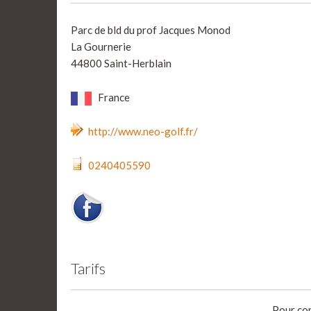
Parc de bld du prof Jacques Monod
La Gournerie
44800 Saint-Herblain​
France
http://www.neo-golf.fr/
0240405590
Tarifs
Pour con