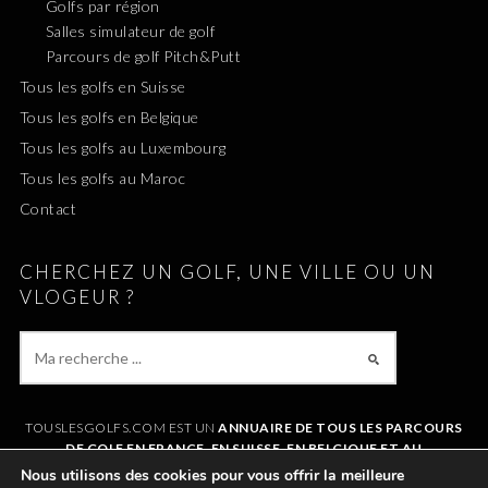
Golfs par région
Salles simulateur de golf
Parcours de golf Pitch&Putt
Tous les golfs en Suisse
Tous les golfs en Belgique
Tous les golfs au Luxembourg
Tous les golfs au Maroc
Contact
CHERCHEZ UN GOLF, UNE VILLE OU UN
VLOGEUR ?
TOUSLESGOLFS.COM EST UN
ANNUAIRE DE TOUS LES PARCOURS
DE GOLF EN FRANCE, EN SUISSE, EN BELGIQUE ET AU
LUXEMBOURG
. IL VOUS PERMET DE TROUVER UN GOLF AUTOUR DE
Nous utilisons des cookies pour vous offrir la meilleure