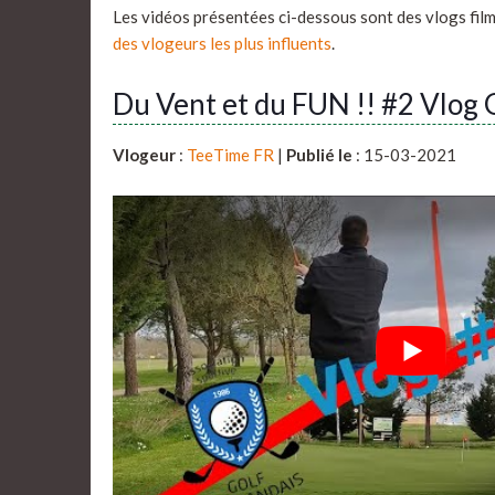
Les vidéos présentées ci-dessous sont des vlogs fil
des vlogeurs les plus influents
.
Du Vent et du FUN !! #2 Vlog
Vlogeur
:
TeeTime FR
|
Publié le
: 15-03-2021