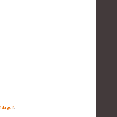
f du golf
.