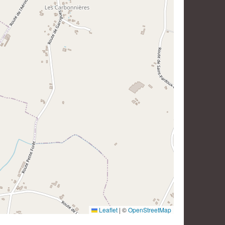
Leaflet
|
©
OpenStreetMap