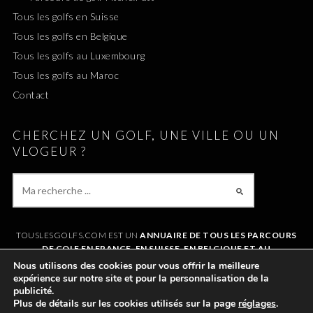
Tous les golfs en Suisse
Tous les golfs en Belgique
Tous les golfs au Luxembourg
Tous les golfs au Maroc
Contact
CHERCHEZ UN GOLF, UNE VILLE OU UN
VLOGEUR ?
TOUSLESGOLFS.COM EST UN
ANNUAIRE DE TOUS LES PARCOURS
DE GOLF EN FRANCE, EN SUISSE, EN BELGIQUE ET AU
LUXEMBOURG
. IL VOUS PERMET DE TROUVER UN GOLF AUTOUR DE
Nous utilisons des cookies pour vous offrir la meilleure
CHEZVOUS OU LORS DE VOS VACANCES. LE SITE RÉFÉRENCE
expérience sur notre site et pour la personnalisation de la
ÉGALEMENT
TOUS LES VLOGS GOLF
ET LES
VLOGEURS LES PLUS
publicité.
POPULAIRES
.
Plus de détails sur les cookies utilisés sur la page
réglages
.