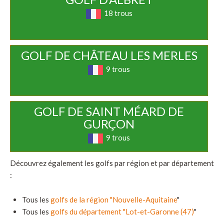
18 trous
GOLF DE CHÂTEAU LES MERLES
9 trous
GOLF DE SAINT MÉARD DE
GURÇON
9 trous
Découvrez également les golfs par région et par département
:
Tous les
golfs de la région "Nouvelle-Aquitaine
"
Tous les
golfs du département "Lot-et-Garonne (47)
"