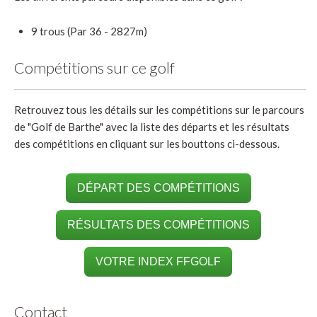
9 trous (Par 36 - 2827m)
Compétitions sur ce golf
Retrouvez tous les détails sur les compétitions sur le parcours
de "Golf de Barthe" avec la liste des départs et les résultats
des compétitions en cliquant sur les bouttons ci-dessous.
DÉPART DES COMPÉTITIONS
RÉSULTATS DES COMPÉTITIONS
VOTRE INDEX FFGOLF
Contact