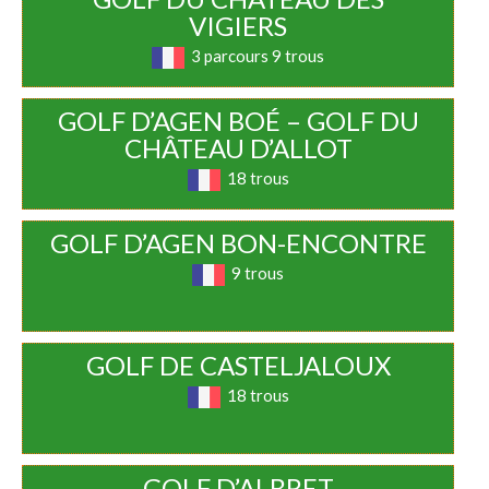
VIGIERS
3 parcours 9 trous
GOLF D’AGEN BOÉ – GOLF DU
CHÂTEAU D’ALLOT
18 trous
GOLF D’AGEN BON-ENCONTRE
9 trous
GOLF DE CASTELJALOUX
18 trous
GOLF D’ALBRET