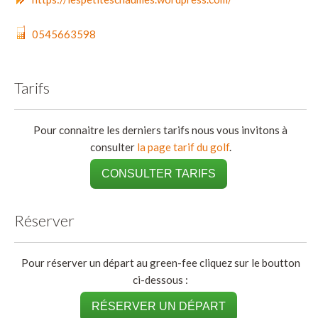
0545663598
Tarifs
Pour connaitre les derniers tarifs nous vous invitons à
consulter
la page tarif du golf
.
CONSULTER TARIFS
Réserver
Pour réserver un départ au green-fee cliquez sur le boutton
ci-dessous :
RÉSERVER UN DÉPART