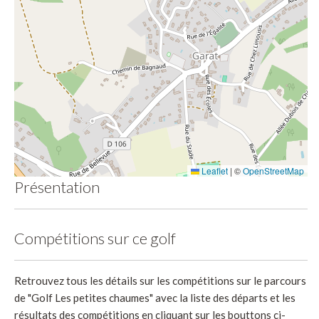
Leaflet
|
©
OpenStreetMap
Présentation
Compétitions sur ce golf
Retrouvez tous les détails sur les compétitions sur le parcours
de "Golf Les petites chaumes" avec la liste des départs et les
résultats des compétitions en cliquant sur les bouttons ci-