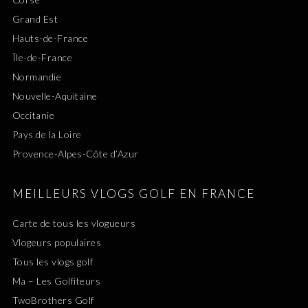
Grand Est
Hauts-de-France
Île-de-France
Normandie
Nouvelle-Aquitaine
Occitanie
Pays de la Loire
Provence-Alpes-Côte d’Azur
MEILLEURS VLOGS GOLF EN FRANCE
Carte de tous les vlogueurs
Vlogeurs populaires
Tous les vlogs golf
Ma – Les Golfiteurs
TwoBrothers Golf