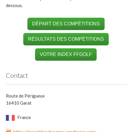
dessous.
DÉPART DES COMPÉTITIONS
RÉSULTATS DES COMPÉTITIONS
VOTRE INDEX FFGOLF
Contact
Route de Périgueux
16410 Garat
France
https://lespetiteschaumes.wordpress.com/