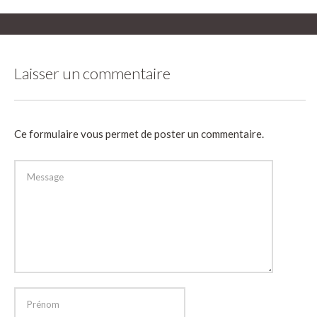
Laisser un commentaire
Ce formulaire vous permet de poster un commentaire.