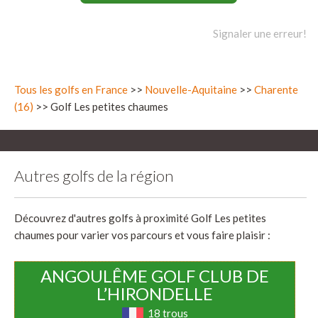
Signaler une erreur!
Tous les golfs en France
>>
Nouvelle-Aquitaine
>>
Charente
(16)
>> Golf Les petites chaumes
Autres golfs de la région
Découvrez d'autres golfs à proximité Golf Les petites
chaumes pour varier vos parcours et vous faire plaisir :
ANGOULÊME GOLF CLUB DE
L’HIRONDELLE
18 trous