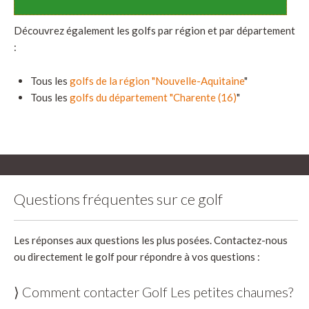
Découvrez également les golfs par région et par département
:
Tous les
golfs de la région "Nouvelle-Aquitaine
"
Tous les
golfs du département "Charente (16)
"
Questions fréquentes sur ce golf
Les réponses aux questions les plus posées. Contactez-nous
ou directement le golf pour répondre à vos questions :
⟩ Comment contacter Golf Les petites chaumes?