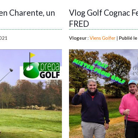
en Charente, un
Vlog Golf Cognac 
FRED
2021
Vlogeur
:
Viens Golfer
|
Publié le