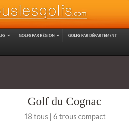
LFS
GOLFS PAR RÉGION
GOLFS PAR DÉPARTEMENT
Golf du Cognac
18 tous | 6 trous compact