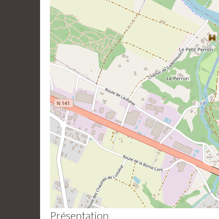
Présentation