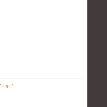
f du golf
.