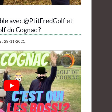
mble avec @PtitFredGolf et
lf du Cognac ?
e
: 28-11-2021