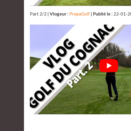
Part 2/2 |
Vlogeur
:
PrepaGolf
|
Publié le
: 22-01-