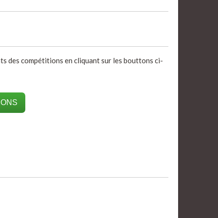
ats des compétitions en cliquant sur les bouttons ci-
IONS