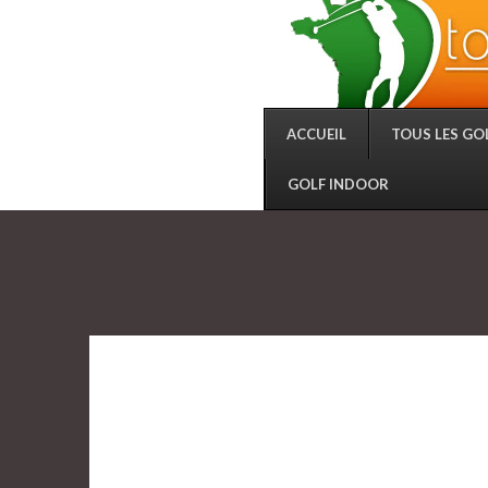
ACCUEIL
TOUS LES GO
GOLF INDOOR