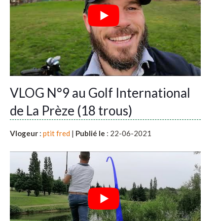
VLOG N°9 au Golf International
de La Prèze (18 trous)
Vlogeur
:
ptit fred
|
Publié le
: 22-06-2021