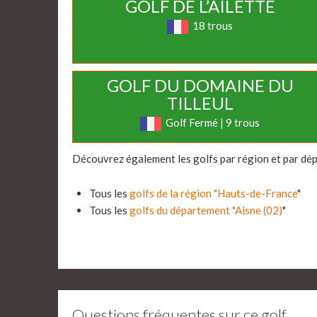
GOLF DE L’AILETTE
18 trous
GOLF DU DOMAINE DU
TILLEUL
Golf Fermé | 9 trous
Découvrez également les golfs par région et par dé
Tous les
golfs de la région "Hauts-de-France
"
Tous les
golfs du département "Aisne (02)
"
Questions fréquentes sur ce golf