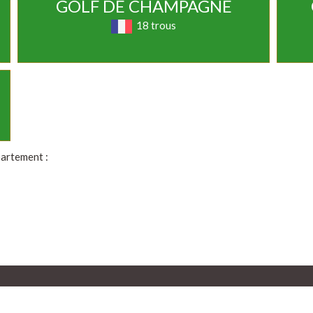
GOLF DE CHAMPAGNE
18 trous
partement :