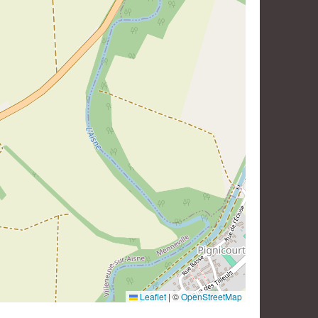
Leaflet
|
©
OpenStreetMap