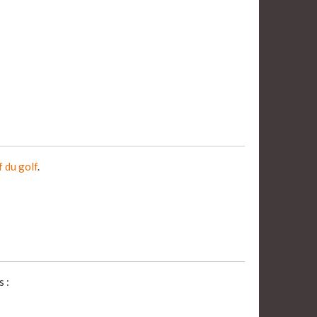
f du golf
.
 :