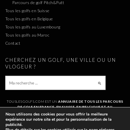
Parcours de golf Pitch&Putt
Tous les golfs en Suisse
Tous les golfs en Belgique
Tous les golfs au Luxembourg
Tous les golfs au Maroc
Contact
CHERCHEZ UN GOLF, UNE VILLE OU UN
VLOGEUR ?
TOUSLESGOLFS.COM EST UN
ANNUAIRE DE TOUS LES PARCOURS
DE GOLF EN FRANCE, EN SUISSE, EN BELGIQUE ET AU
LUXEMBOURG
. IL VOUS PERMET DE TROUVER UN GOLF AUTOUR DE
Nous utilisons des cookies pour vous offrir la meilleure
CHEZVOUS OU LORS DE VOS VACANCES. LE SITE RÉFÉRENCE
expérience sur notre site et pour la personnalisation de la
ÉGALEMENT
TOUS LES VLOGS GOLF
ET LES
VLOGEURS LES PLUS
publicité.
POPULAIRES
.
Plus de détails sur les cookies utilisés sur la page
réglages
.