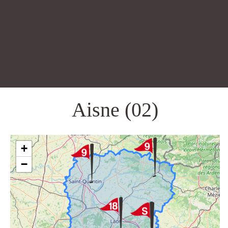
Aisne (02)
+
−