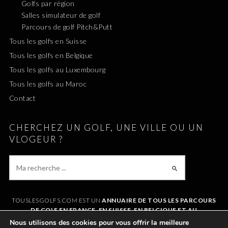
Golfs par région
Salles simulateur de golf
Parcours de golf Pitch&Putt
Tous les golfs en Suisse
Tous les golfs en Belgique
Tous les golfs au Luxembourg
Tous les golfs au Maroc
Contact
CHERCHEZ UN GOLF, UNE VILLE OU UN
VLOGEUR ?
TOUSLESGOLFS.COM EST UN
ANNUAIRE DE TOUS LES PARCOURS
DE GOLF EN FRANCE, EN SUISSE, EN BELGIQUE ET AU
LUXEMBOURG
. IL VOUS PERMET DE TROUVER UN GOLF AUTOUR DE
Nous utilisons des cookies pour vous offrir la meilleure