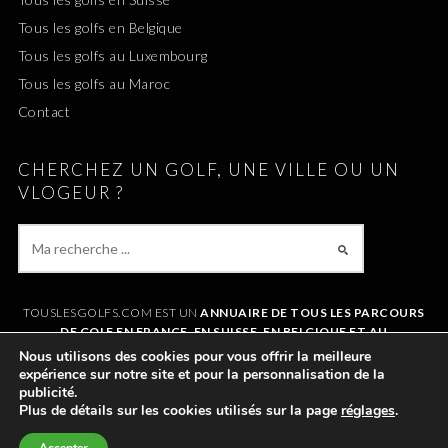
Tous les golfs en Belgique
Tous les golfs au Luxembourg
Tous les golfs au Maroc
Contact
CHERCHEZ UN GOLF, UNE VILLE OU UN
VLOGEUR ?
TOUSLESGOLFS.COM EST UN
ANNUAIRE DE TOUS LES PARCOURS
DE GOLF EN FRANCE, EN SUISSE, EN BELGIQUE ET AU
LUXEMBOURG
. IL VOUS PERMET DE TROUVER UN GOLF AUTOUR DE
Nous utilisons des cookies pour vous offrir la meilleure
CHEZVOUS OU LORS DE VOS VACANCES. LE SITE RÉFÉRENCE
expérience sur notre site et pour la personnalisation de la
ÉGALEMENT
TOUS LES VLOGS GOLF
ET LES
VLOGEURS LES PLUS
publicité.
POPULAIRES
.
Plus de détails sur les cookies utilisés sur la page
réglages
.