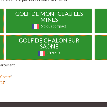
GOLF DE MONTCEAU LES
MINES
6 trous compact
GOLF DE CHALON SUR
SAÔNE
18 trous
partement :
e-Comté
"
71)
"