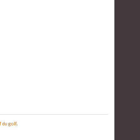
f du golf
.