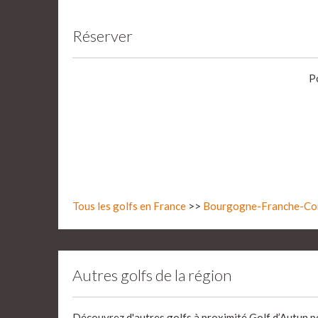
Réserver
P
Tous les golfs en France
>>
Bourgogne-Franche-Co
Autres golfs de la région
Découvrez d'autres golfs à proximité Golf d’Autun pou