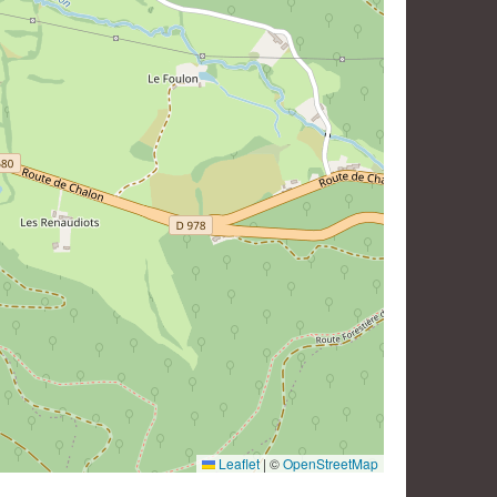
Leaflet
|
©
OpenStreetMap