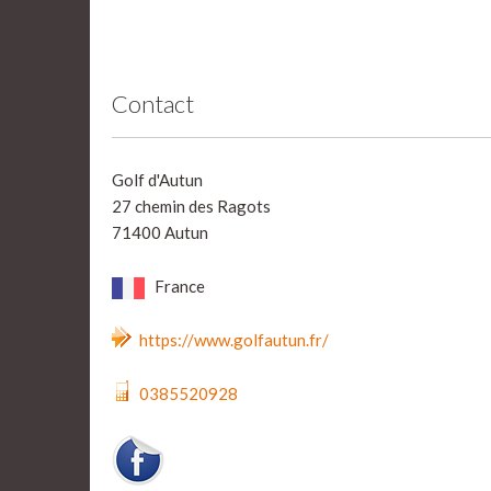
Contact
Golf d'Autun
27 chemin des Ragots
71400 Autun
France
https://www.golfautun.fr/
0385520928