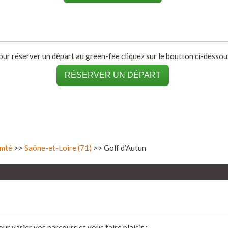
our réserver un départ au green-fee cliquez sur le boutton ci-dessous
RÉSERVER UN DÉPART
mté
>>
Saône-et-Loire (71)
>> Golf d’Autun
r varier vos parcours et vous faire plaisir :