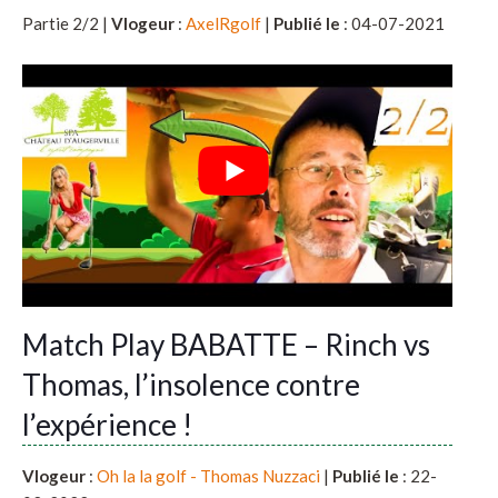
Partie 2/2 |
Vlogeur
:
AxelRgolf
|
Publié le
: 04-07-2021
Match Play BABATTE – Rinch vs
Thomas, l’insolence contre
l’expérience !
Vlogeur
:
Oh la la golf - Thomas Nuzzaci
|
Publié le
: 22-