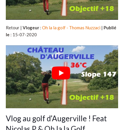
Retour |
Vlogeur
:
Oh la la golf - Thomas Nuzzaci
|
Publié
le
: 15-07-2020
Vlog au golf d’Augerville ! Feat
Nicolas P & Oh la la Golf