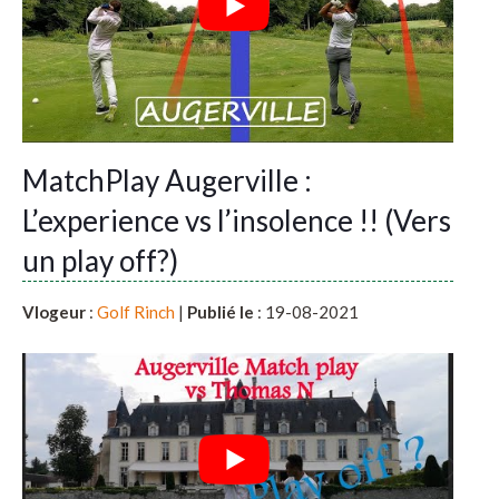
MatchPlay Augerville :
L’experience vs l’insolence !! (Vers
un play off?)
Vlogeur
:
Golf Rinch
|
Publié le
: 19-08-2021