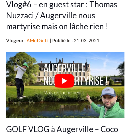
Vlog#6 – en guest star : Thomas
Nuzzaci / Augerville nous
martyrise mais on lâche rien !
Vlogeur
:
AMofGoLf
|
Publié le
: 21-03-2021
GOLF VLOG à Augerville – Coco