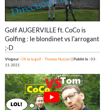
Golf AUGERVILLE ft. CoCo is
Golfing : le blondinet vs l’arrogant
;-D
Vlogeur
:
Oh la la golf - Thomas Nuzzaci
|
Publié le
: 03-
11-2021