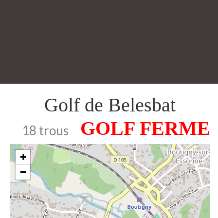
Golf de Belesbat
18 trous
+
−