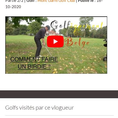
Partie 2/2 |
Golf
:
Mont Garni Golf Club
|
Publié le
: 16-
10-2020
Golfs visités par ce vlogueur