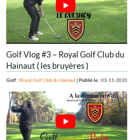
Golf Vlog #3 – Royal Golf Club du
Hainaut ( les bruyères )
Golf
:
Royal Golf Club du Hainaut
|
Publié le
: 03-11-2020