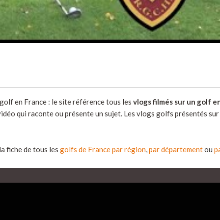
olf en France : le site référence tous les
vlogs filmés sur un golf 
vidéo qui raconte ou présente un sujet. Les vlogs golfs présentés sur
la fiche de tous les
golfs de France par région
,
par département
ou
pa