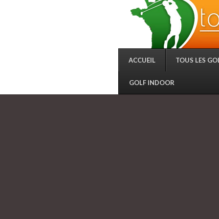
ACCUEIL
TOUS LES GO
GOLF INDOOR