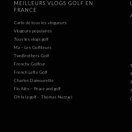
MEILLEURS VLOGS GOLF EN
FRANCE
A
Carte de tous les vlogueurs
Vlogeurs populaires
Tous les vlogs golf
Ma – Les Golfiteurs
TwoBrothers Golf
Frenchy Golfeur
T
French Lefty Golf
T
Charles Damourette
T
Flo Alès – Peace and golf
T
Oh la la golf – Thomas Nuzzaci