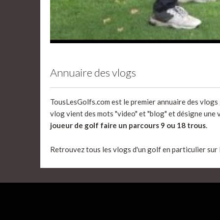
Annuaire des vlogs
TousLesGolfs.com est le premier annuaire des vlogs g
vlog vient des mots "video" et "blog" et désigne une 
joueur de golf faire un parcours 9 ou 18 trous
.
Retrouvez tous les vlogs d'un golf en particulier sur 