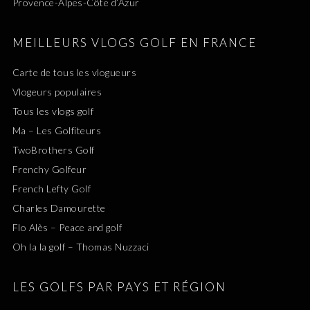
Provence-Alpes-Côte d’Azur
MEILLEURS VLOGS GOLF EN FRANCE
Carte de tous les vlogueurs
Vlogeurs populaires
Tous les vlogs golf
Ma – Les Golfiteurs
TwoBrothers Golf
Frenchy Golfeur
French Lefty Golf
Charles Damourette
Flo Alès – Peace and golf
Oh la la golf – Thomas Nuzzaci
LES GOLFS PAR PAYS ET RÉGION