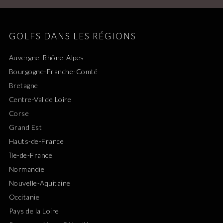
GOLFS DANS LES RÉGIONS
Auvergne-Rhône-Alpes
Bourgogne-Franche-Comté
Bretagne
Centre-Val de Loire
Corse
Grand Est
Hauts-de-France
Île-de-France
Normandie
Nouvelle-Aquitaine
Occitanie
Pays de la Loire