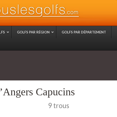
LFS
GOLFS PAR RÉGION
GOLFS PAR DÉPARTEMENT
d’Angers Capucins
9 trous