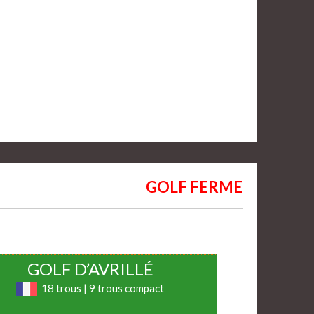
GOLF D’AVRILLÉ
18 trous | 9 trous compact