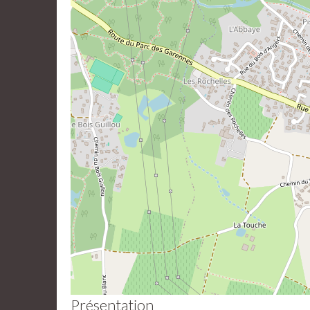
Présentation