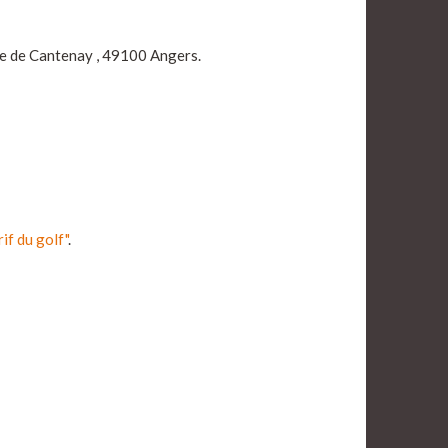
ute de Cantenay , 49100 Angers.
rif du golf"
.