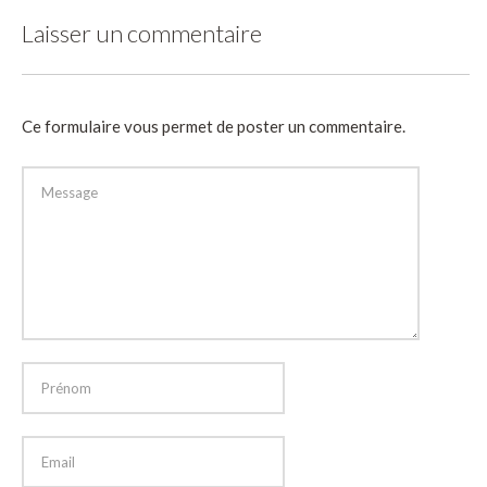
Laisser un commentaire
Ce formulaire vous permet de poster un commentaire.