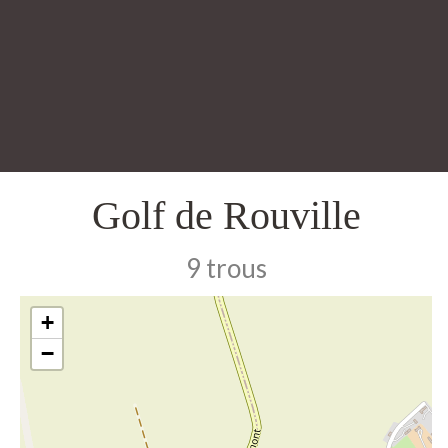
Golf de Rouville
9 trous
+
−