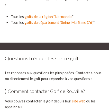
:
Tous les
golfs de la région "Normandie
"
Tous les
golfs du département "Seine-Maritime (76)
"
Questions fréquentes sur ce golf
Les réponses aux questions les plus posées. Contactez-nous
ou directement le golf pour répondre à vos questions :
⟩ Comment contacter Golf de Rouville?
Vous pouvez contacter le golf depuis leur
site web
ou les
appeler au