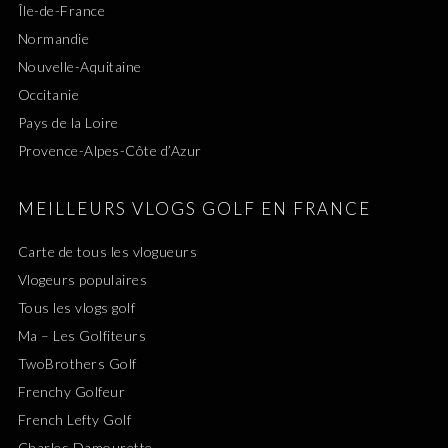
Île-de-France
Normandie
Nouvelle-Aquitaine
Occitanie
Pays de la Loire
Provence-Alpes-Côte d’Azur
MEILLEURS VLOGS GOLF EN FRANCE
Carte de tous les vlogueurs
Vlogeurs populaires
Tous les vlogs golf
Ma – Les Golfiteurs
TwoBrothers Golf
Frenchy Golfeur
French Lefty Golf
Charles Damourette