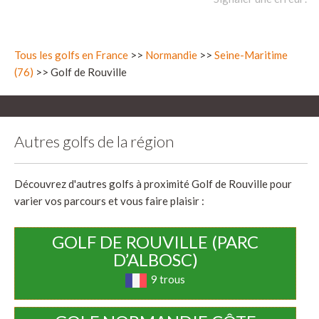
Tous les golfs en France
>>
Normandie
>>
Seine-Maritime
(76)
>> Golf de Rouville
Autres golfs de la région
Découvrez d'autres golfs à proximité Golf de Rouville pour
varier vos parcours et vous faire plaisir :
GOLF DE ROUVILLE (PARC
D’ALBOSC)
9 trous