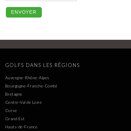
GOLFS DANS LES RÉGIONS
Auvergne-Rhône-Alpes
Bourgogne-Franche-Comté
Bretagne
Centre-Val de Loire
Corse
Grand Est
Hauts-de-France