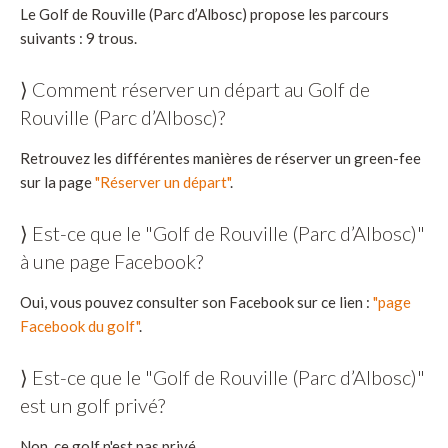
Le Golf de Rouville (Parc d’Albosc) propose les parcours
suivants : 9 trous.
⟩ Comment réserver un départ au Golf de
Rouville (Parc d’Albosc)?
Retrouvez les différentes manières de réserver un green-fee
sur la page
"Réserver un départ"
.
⟩ Est-ce que le "Golf de Rouville (Parc d’Albosc)"
à une page Facebook?
Oui, vous pouvez consulter son Facebook sur ce lien :
"page
Facebook du golf"
.
⟩ Est-ce que le "Golf de Rouville (Parc d’Albosc)"
est un golf privé?
Non, ce golf n'est pas privé.