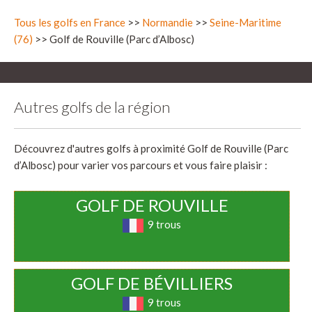
Tous les golfs en France
>>
Normandie
>>
Seine-Maritime
(76)
>> Golf de Rouville (Parc d’Albosc)
Autres golfs de la région
Découvrez d'autres golfs à proximité Golf de Rouville (Parc
d’Albosc) pour varier vos parcours et vous faire plaisir :
GOLF DE ROUVILLE
9 trous
GOLF DE BÉVILLIERS
9 trous