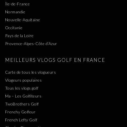
Île-de-France
Normandie
Nouvelle-Aquitaine
Occitanie
Pays de la Loire
Provence-Alpes-Côte d’Azur
MEILLEURS VLOGS GOLF EN FRANCE
Carte de tous les vlogueurs
Vlogeurs populaires
Tous les vlogs golf
Ma – Les Golfiteurs
TwoBrothers Golf
Frenchy Golfeur
French Lefty Golf