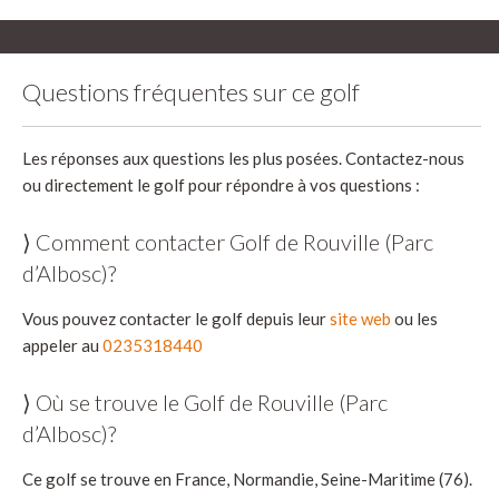
Questions fréquentes sur ce golf
Les réponses aux questions les plus posées. Contactez-nous
ou directement le golf pour répondre à vos questions :
⟩ Comment contacter Golf de Rouville (Parc
d’Albosc)?
Vous pouvez contacter le golf depuis leur
site web
ou les
appeler au
0235318440
⟩ Où se trouve le Golf de Rouville (Parc
d’Albosc)?
Ce golf se trouve en France, Normandie, Seine-Maritime (76).