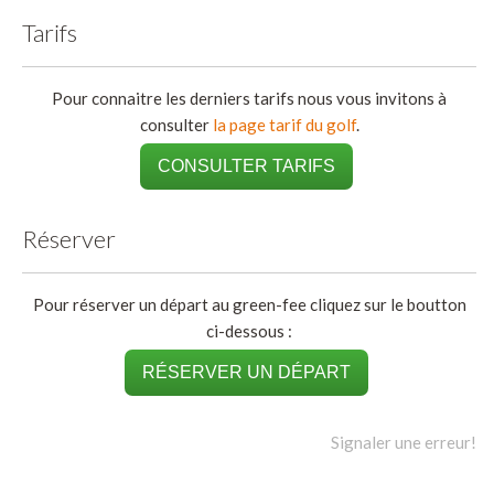
Tarifs
Pour connaitre les derniers tarifs nous vous invitons à
consulter
la page tarif du golf
.
CONSULTER TARIFS
Réserver
Pour réserver un départ au green-fee cliquez sur le boutton
ci-dessous :
RÉSERVER UN DÉPART
Signaler une erreur!