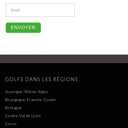
GOLFS DANS LES RÉGIONS
Auvergne-Rhône-Alpes
Bourgogne-Franche-Comté
Bretagne
Centre-Val de Loire
Corse