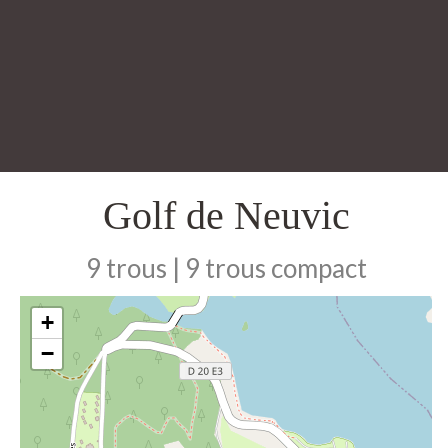
Golf de Neuvic
9 trous | 9 trous compact
+
−