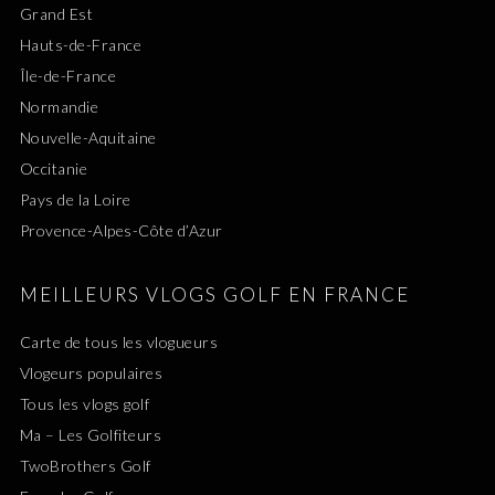
Grand Est
Hauts-de-France
Île-de-France
Normandie
Nouvelle-Aquitaine
Occitanie
Pays de la Loire
Provence-Alpes-Côte d’Azur
MEILLEURS VLOGS GOLF EN FRANCE
Carte de tous les vlogueurs
Vlogeurs populaires
Tous les vlogs golf
Ma – Les Golfiteurs
TwoBrothers Golf