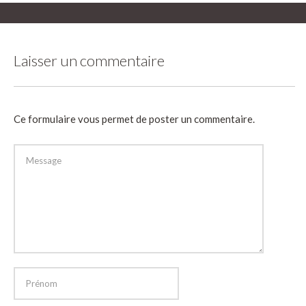
Laisser un commentaire
Ce formulaire vous permet de poster un commentaire.