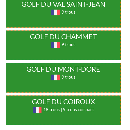
GOLF DU VAL SAINT-JEAN
9 trous
GOLF DU CHAMMET
9 trous
GOLF DU MONT-DORE
9 trous
GOLF DU COIROUX
18 trous | 9 trous compact