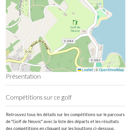
Leaflet
|
©
OpenStreetMap
Présentation
Compétitions sur ce golf
Retrouvez tous les détails sur les compétitions sur le parcours
de "Golf de Neuvic" avec la liste des départs et les résultats
des compétitions en cliquant sur les bouttons ci-dessous.