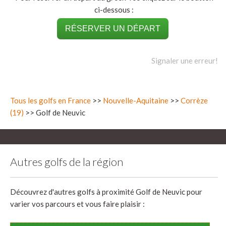
ci-dessous :
RÉSERVER UN DÉPART
Signaler une erreur!
Tous les golfs en France
>>
Nouvelle-Aquitaine
>>
Corrèze
(19)
>> Golf de Neuvic
Autres golfs de la région
Découvrez d'autres golfs à proximité Golf de Neuvic pour
varier vos parcours et vous faire plaisir :