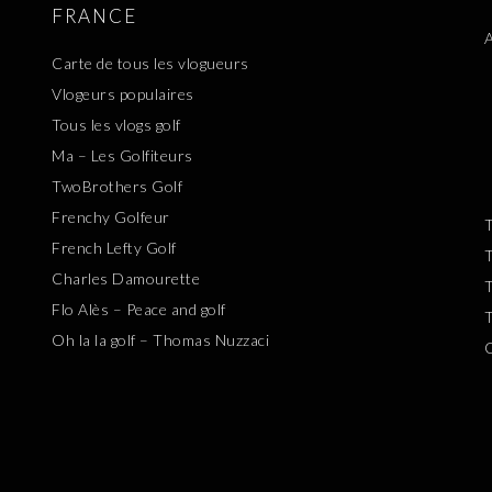
FRANCE
A
Carte de tous les vlogueurs
Vlogeurs populaires
Tous les vlogs golf
Ma – Les Golfiteurs
TwoBrothers Golf
Frenchy Golfeur
T
French Lefty Golf
T
Charles Damourette
T
Flo Alès – Peace and golf
T
Oh la la golf – Thomas Nuzzaci