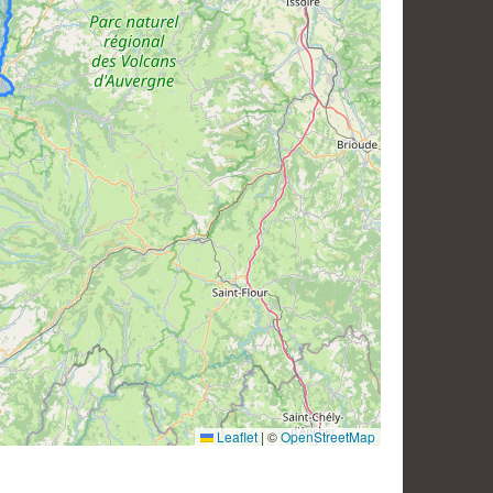
Leaflet
|
©
OpenStreetMap