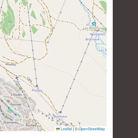
Leaflet
|
©
OpenStreetMap