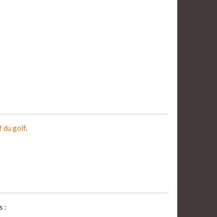
f du golf
.
 :