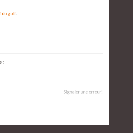
f du golf
.
 :
Signaler une erreur!