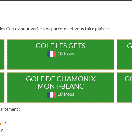
es Carroz pour varier vos parcours et vous faire plaisir :
GOLF LES GETS
G
18 trous
GOLF DE CHAMONIX
G
MONT-BLANC
18 trous
partement :
pes
"
4)
"