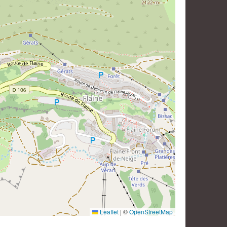
Leaflet
|
©
OpenStreetMap