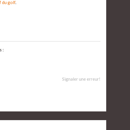
f du golf
.
 :
Signaler une erreur!