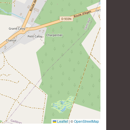
Leaflet
|
©
OpenStreetMap