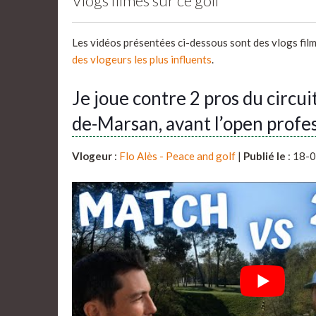
Vlogs filmés sur ce golf
Les vidéos présentées ci-dessous sont des vlogs fil
des vlogeurs les plus influents
.
Je joue contre 2 pros du circui
de-Marsan, avant l’open profes
Vlogeur
:
Flo Alès - Peace and golf
|
Publié le
: 18-