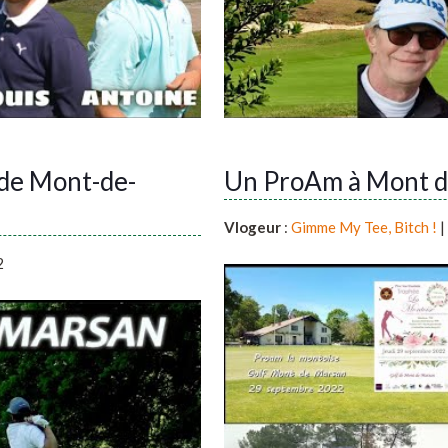
de Mont-de-
Un ProAm à Mont de
Vlogeur
:
Gimme My Tee, Bitch !
|
2