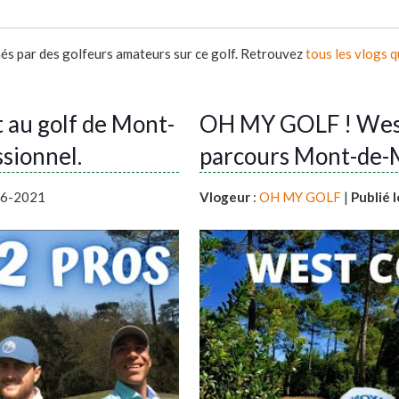
més par des golfeurs amateurs sur ce golf. Retrouvez
tous les vlogs 
t au golf de Mont-
OH MY GOLF ! West 
sionnel.
parcours Mont-de-
06-2021
Vlogeur
:
OH MY GOLF
|
Publié l