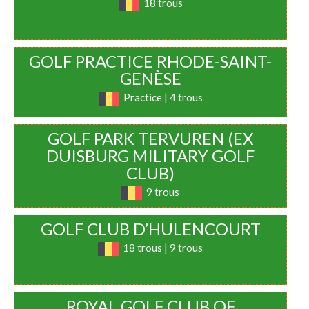
18 trous
GOLF PRACTICE RHODE-SAINT-
GENÈSE
Practice | 4 trous
GOLF PARK TERVUREN (EX
DUISBURG MILITARY GOLF
CLUB)
9 trous
GOLF CLUB D’HULENCOURT
18 trous | 9 trous
ROYAL GOLF CLUB OF