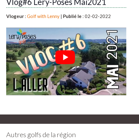
Vlog#6 Lery-Poses Mai2021
Vlogeur
:
Golf with Lenny
|
Publié le
: 02-02-2022
Autres golfs de la région