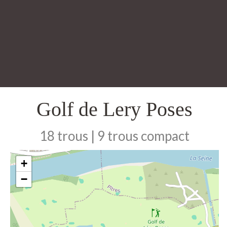
Golf de Lery Poses
18 trous | 9 trous compact
+
−