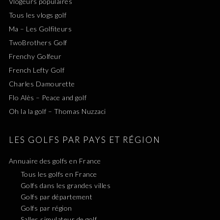
Vlogeurs populaires
Tous les vlogs golf
Ma – Les Golfiteurs
TwoBrothers Golf
Frenchy Golfeur
French Lefty Golf
Charles Damourette
Flo Alès – Peace and golf
Oh la la golf – Thomas Nuzzaci
LES GOLFS PAR PAYS ET RÉGION
Annuaire des golfs en France
Tous les golfs en France
Golfs dans les grandes villes
Golfs par département
Golfs par région
Salles simulateur de golf