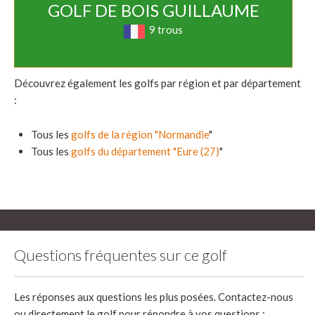
GOLF DE BOIS GUILLAUME
9 trous
Découvrez également les golfs par région et par département
:
Tous les
golfs de la région "Normandie
"
Tous les
golfs du département "Eure (27)
"
Questions fréquentes sur ce golf
Les réponses aux questions les plus posées. Contactez-nous
ou directement le golf pour répondre à vos questions :