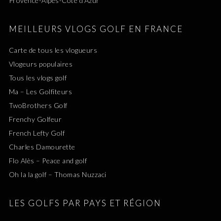
Provence-Alpes-Côte d’Azur
MEILLEURS VLOGS GOLF EN FRANCE
Carte de tous les vlogueurs
Vlogeurs populaires
Tous les vlogs golf
Ma – Les Golfiteurs
TwoBrothers Golf
Frenchy Golfeur
French Lefty Golf
Charles Damourette
Flo Alès – Peace and golf
Oh la la golf – Thomas Nuzzaci
LES GOLFS PAR PAYS ET RÉGION