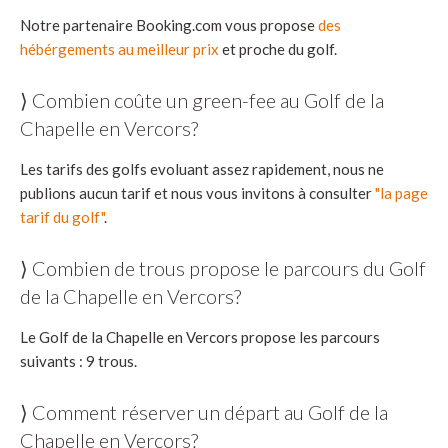
Notre partenaire Booking.com vous propose
des
hébérgements au meilleur prix
et proche du golf.
⟩ Combien coûte un green-fee au Golf de la
Chapelle en Vercors?
Les tarifs des golfs evoluant assez rapidement, nous ne
publions aucun tarif et nous vous invitons à consulter
"la page
tarif du golf"
.
⟩ Combien de trous propose le parcours du Golf
de la Chapelle en Vercors?
Le Golf de la Chapelle en Vercors propose les parcours
suivants : 9 trous.
⟩ Comment réserver un départ au Golf de la
Chapelle en Vercors?