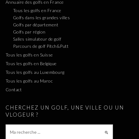
Annuaire des golfs en France
Tous les golfs en France
Golfs dans les grandes villes
Golfs par département
Golfs par région
Salles simulateur de golf
Parcours de golf Pitch&Putt
Tous les golfs en Suisse
Tous les golfs en Belgique
Tous les golfs au Luxembourg
Tous les golfs au Maroc
Contact
CHERCHEZ UN GOLF, UNE VILLE OU UN
VLOGEUR ?