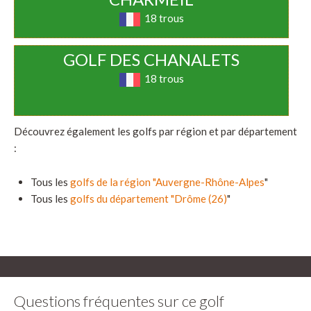
18 trous
GOLF DES CHANALETS
18 trous
Découvrez également les golfs par région et par département
:
Tous les
golfs de la région "Auvergne-Rhône-Alpes
"
Tous les
golfs du département "Drôme (26)
"
Questions fréquentes sur ce golf