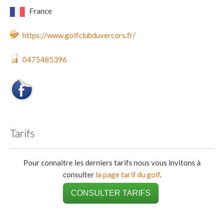
France
https://www.golfclubduvercors.fr/
0475485396
Tarifs
Pour connaitre les derniers tarifs nous vous invitons à
consulter
la page tarif du golf
.
CONSULTER TARIFS