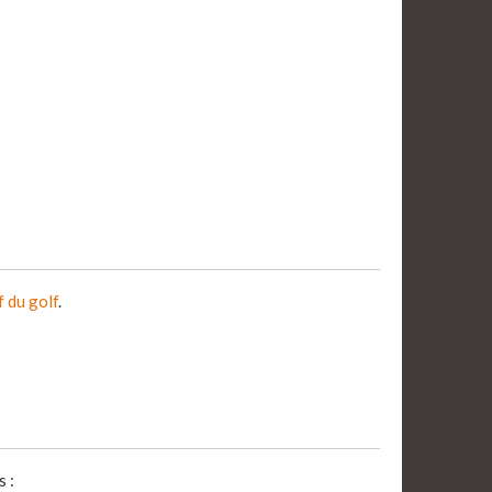
f du golf
.
 :