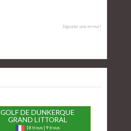
Signaler une erreur!
GOLF DE DUNKERQUE
GRAND LITTORAL
18 trous | 9 trous