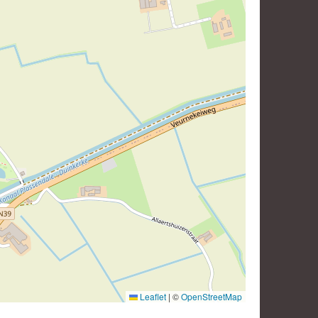
Leaflet
|
©
OpenStreetMap