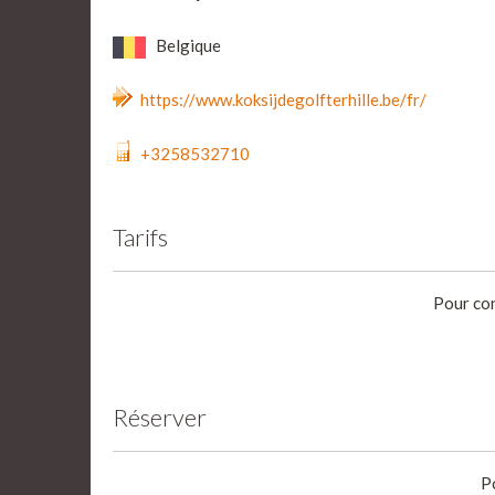
Belgique
https://www.koksijdegolfterhille.be/fr/
+3258532710
Tarifs
Pour con
Réserver
P