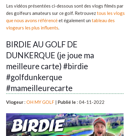
Les vidéos présentées ci-dessous sont des vlogs filmés par
des golfeurs amateurs sur ce golf. Retrouvez
tous les vlogs
que nous avons référencé
et également un
tableau des
vlogeurs les plus influents
.
BIRDIE AU GOLF DE
DUNKERQUE (je joue ma
meilleure carte) #birdie
#golfdunkerque
#mameilleurecarte
Vlogeur
:
OH MY GOLF
|
Publié le
: 04-11-2022