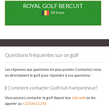
ROYAL GOLF BERCUIT
18 trous
Questions fréquentes sur ce golf
Les réponses aux questions les plus posées. Contactez-nous
ou directement le golf pour répondre à vos questions :
⟩ Comment contacter Golfclub Kampenhout?
Vous pouvez contacter le golf depuis leur
site web
ou les
appeler au
+3216651216