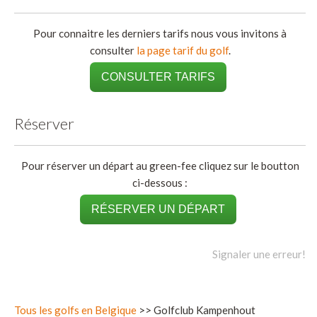
Pour connaitre les derniers tarifs nous vous invitons à
consulter
la page tarif du golf
.
CONSULTER TARIFS
Réserver
Pour réserver un départ au green-fee cliquez sur le boutton
ci-dessous :
RÉSERVER UN DÉPART
Signaler une erreur!
Tous les golfs en Belgique
>> Golfclub Kampenhout