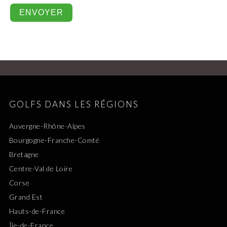
GOLFS DANS LES RÉGIONS
Auvergne-Rhône-Alpes
Bourgogne-Franche-Comté
Bretagne
Centre-Val de Loire
Corse
Grand Est
Hauts-de-France
Île-de-France