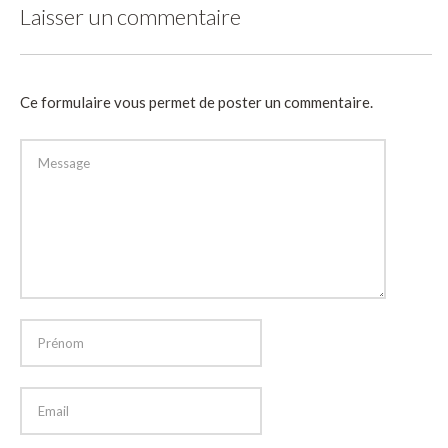
Laisser un commentaire
Ce formulaire vous permet de poster un commentaire.