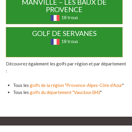
MANVILLE – LES BAUX DE
PROVENCE
18 trous
GOLF DE SERVANES
18 trous
Découvrez également les golfs par région et par département
:
Tous les
golfs de la région "Provence-Alpes-Côte d’Azur
"
Tous les
golfs du département "Vaucluse (84)
"